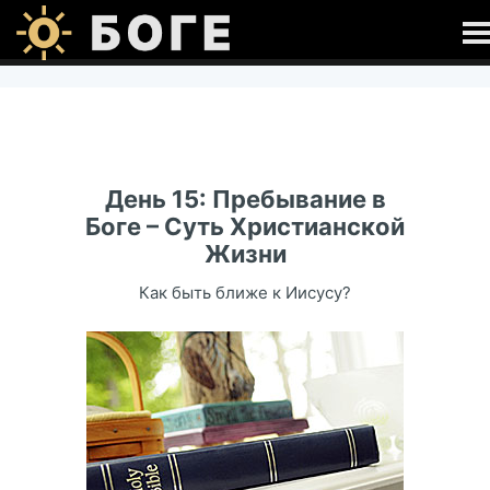
Молитва
Следовать за Христом
День 15: Пребывание в
Посмотри на Христа
Библия
Боге – Суть Христианской
Жизни
30-ти дневный курс "Следующие Шаги"
О Библии
Связаться
Как быть ближе к Иисусу?
Читать Библию
Связаться сейчас
О жизни
Загрузить Приложение Библию
Зарегистрироваться
Связаться сейчас