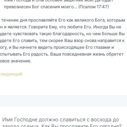
превознесен Бог спасения моего… (Псалом 17:47)
 течение дня прославляйте Его как великого Бога, которым
н и является. Говорите Ему, что любите Его. Иногда Вы не
удете чувствовать такую благодарность, но чем больше Вы
удете Его славить, тем скорее Ваш взор снова направится к
огу, и Вы начнете видеть происходящее Его глазами и
спытывать Его радость. Ваша повседневная жизнь обретет
овое значение.
ледующий
Имя Господне должно славиться с восхода до
захода солнца. Как Вы прославите Его сегодня?