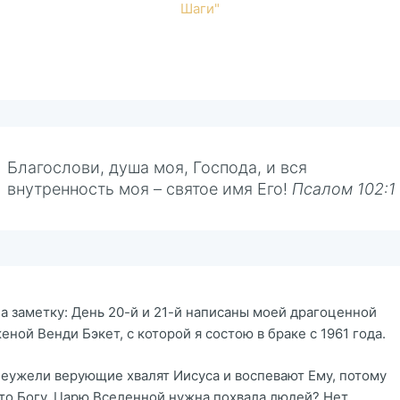
Шаги"
Благослови, душа моя, Господа, и вся
внутренность моя – святое имя Его!
Псалом 102:1
а заметку: День 20-й и 21-й написаны моей драгоценной
еной Венди Бэкет, с которой я состою в браке с 1961 года.
еужели верующие хвалят Иисуса и воспевают Ему, потому
то Богу, Царю Вселенной нужна похвала людей? Нет,