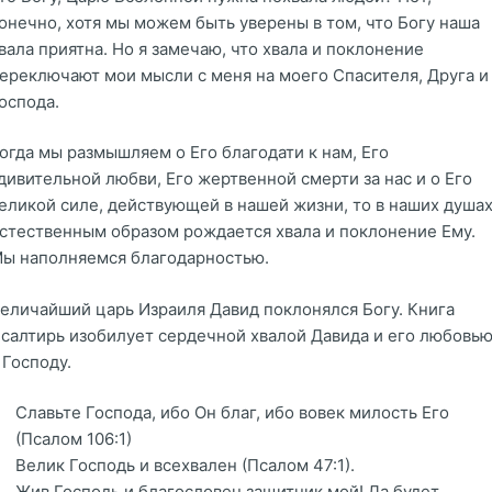
онечно, хотя мы можем быть уверены в том, что Богу наша
вала приятна. Но я замечаю, что хвала и поклонение
ереключают мои мысли с меня на моего Спасителя, Друга и
оспода.
огда мы размышляем о Его благодати к нам, Его
дивительной любви, Его жертвенной смерти за нас и о Его
еликой силе, действующей в нашей жизни, то в наших душа
стественным образом рождается хвала и поклонение Ему.
ы наполняемся благодарностью.
еличайший царь Израиля Давид поклонялся Богу. Книга
салтирь изобилует сердечной хвалой Давида и его любовь
 Господу.
Славьте Господа, ибо Он благ, ибо вовек милость Его
(Псалом 106:1)
Велик Господь и всехвален (Псалом 47:1).
Жив Господь и благословен защитник мой! Да будет